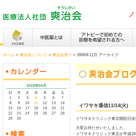
ホーム
>
爽治会について
>
爽治会便り
>
2006年11月 アーカイブ
2018年04月
日
月
火
水
木
金
土
1
2
3
4
5
6
7
8
9
10
11
12
13
14
イワサキ通信11/14(火)
15
16
17
18
19
20
21
22
23
24
25
26
27
28
29
30
イワサキクリニック東京開院日決
大変お待たせいたしました。
イワサキクリニック東京が平成18