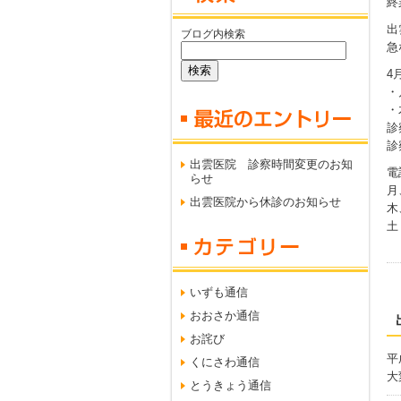
終
出
ブログ内検索
急
4
・
・
診
診
出雲医院 診察時間変更のお知
電
らせ
月
出雲医院から休診のお知らせ
木
土
いずも通信
おおさか通信
お詫び
平
くにさわ通信
大
とうきょう通信